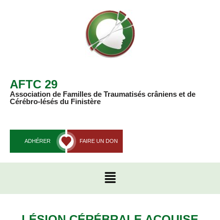
Aller
au
contenu
AFTC 29
Association de Familles de Traumatisés crâniens et de
Cérébro-lésés du Finistère
ADHÉRER
FAIRE UN DON
LÉSION CÉRÉBRALE ACQUISE