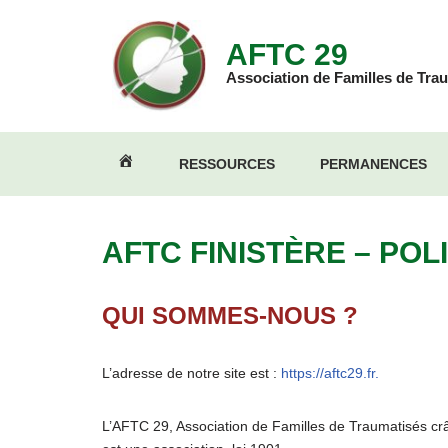
AFTC 29
Aller
au
Association de Familles de Trau
contenu
RESSOURCES
PERMANENCES
AFTC
29
AFTC FINISTÈRE – POL
QUI SOMMES-NOUS ?
L’adresse de notre site est :
https://aftc29.fr.
L’AFTC 29, Association de Familles de Traumatisés crâ